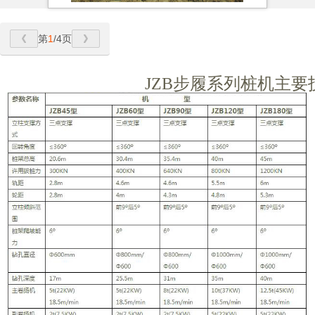
第
1
/4页
JZB
步履系列桩机主要